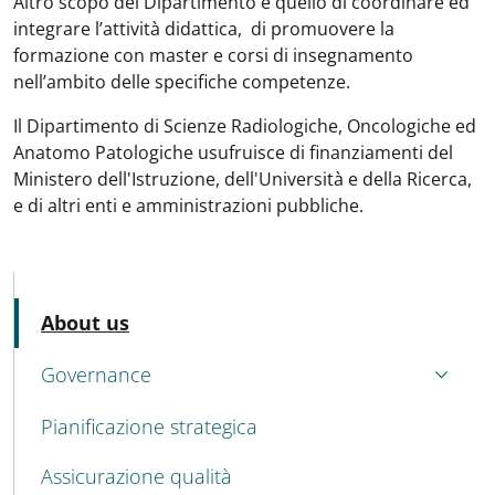
Altro scopo del Dipartimento è quello di coordinare ed
integrare l’attività didattica, di promuovere la
formazione con master e corsi di insegnamento
nell’ambito delle specifiche competenze.
Il Dipartimento di Scienze Radiologiche, Oncologiche ed
Anatomo Patologiche usufruisce di finanziamenti del
Ministero dell'Istruzione, dell'Università e della Ricerca,
e di altri enti e amministrazioni pubbliche.
MENU CEV SECOND NAVIGATION
Active
About us
Governance
Pianificazione strategica
Assicurazione qualità