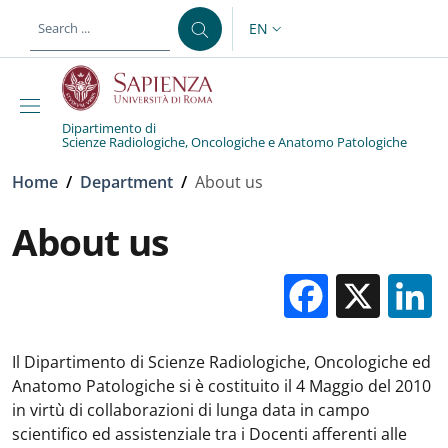
Skip to main content
Skip to footer content
EN
LANGUAGE SWITCHER: CURR
Dipartimento di
Scienze Radiologiche, Oncologiche e Anatomo Patologiche
Breadcrumb
Home
/
Department
/
About us
About us
Facebo
X
Il Dipartimento di Scienze Radiologiche, Oncologiche ed
Anatomo Patologiche si è costituito il 4 Maggio del 2010
in virtù di collaborazioni di lunga data in campo
scientifico ed assistenziale tra i Docenti afferenti alle