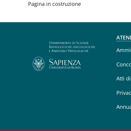
Pagina in costruzione
Fo
ATEN
Ammin
Conco
Atti d
Priva
Annua