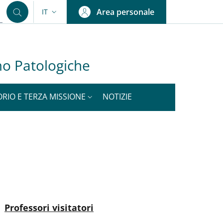
Area personale
IT
SELETTORE LINGUA: CURRENT LANGUAGE
mo Patologiche
ORIO E TERZA MISSIONE
NOTIZIE
nkedIn
ENU CEV SECOND NAVIGATION
Attivo
Professori visitatori