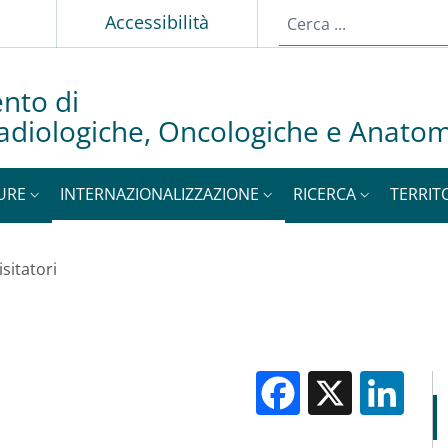
p
Accessibilità
nto di
adiologiche, Oncologiche e Anato
URE
INTERNAZIONALIZZAZIONE
RICERCA
TERRIT
isitatori
Facebook
X
Li
M