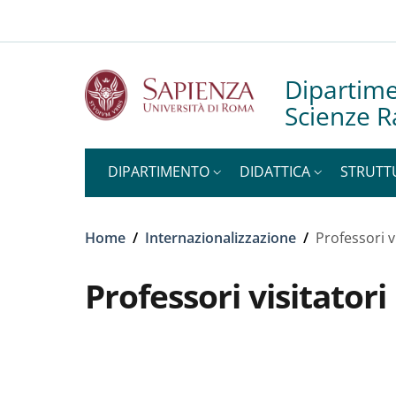
Slim to
Salta al contenuto principale
Skip to footer content
Dipartime
Scienze R
DIPARTIMENTO
DIDATTICA
STRUTT
Briciole di pane
Home
/
Internazionalizzazione
/
Professori v
Professori visitatori