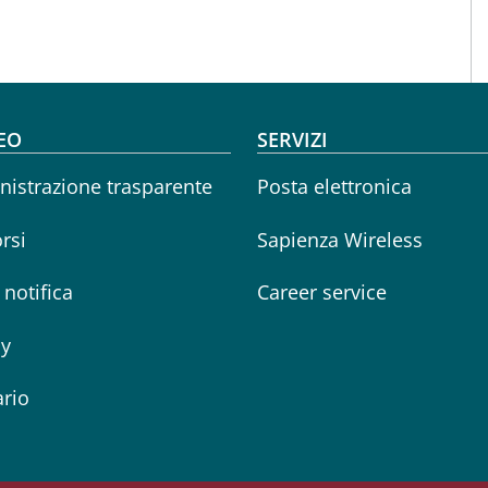
oter menu
EO
SERVIZI
istrazione trasparente
Posta elettronica
rsi
Sapienza Wireless
i notifica
Career service
cy
rio