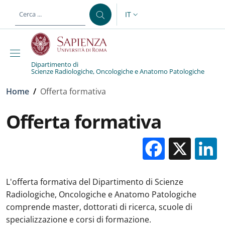
Salta al contenuto principale
Skip to footer content
IT
SELETTORE LINGUA: CURREN
Dipartimento di
Scienze Radiologiche, Oncologiche e Anatomo Patologiche
Briciole di pane
Home
/
Offerta formativa
Offerta formativa
Facebo
X
L'offerta formativa del Dipartimento di Scienze
Radiologiche, Oncologiche e Anatomo Patologiche
comprende master, dottorati di ricerca, scuole di
specializzazione e corsi di formazione.