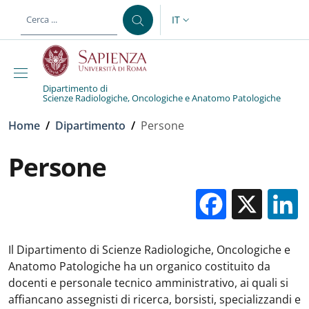
Salta al contenuto principale
Skip to footer content
IT
SELETTORE LINGUA: CURREN
Dipartimento di
Scienze Radiologiche, Oncologiche e Anatomo Patologiche
Briciole di pane
Home
/
Dipartimento
/
Persone
Persone
Facebo
X
Il Dipartimento di Scienze Radiologiche, Oncologiche e
Anatomo Patologiche ha un organico costituito da
docenti e personale tecnico amministrativo, ai quali si
affiancano assegnisti di ricerca, borsisti, specializzandi e