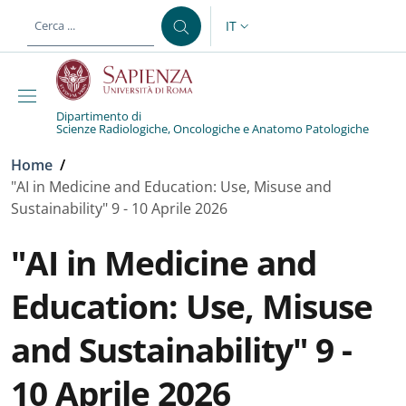
Salta al contenuto principale
Skip to footer content
IT
SELETTORE LINGUA: CURREN
Dipartimento di
Scienze Radiologiche, Oncologiche e Anatomo Patologiche
Briciole di pane
Home
/
"AI in Medicine and Education: Use, Misuse and
Sustainability" 9 - 10 Aprile 2026
"AI in Medicine and
Education: Use, Misuse
and Sustainability" 9 -
10 Aprile 2026